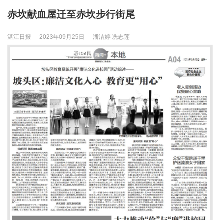
赤坎献血屋迁至赤坎步行街尾
湛江日报
2023年09月25日
潘洁婷 冼志莲