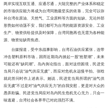
两岸实现互联互通、应通尽通，大陆完整的产业体系和稳定
的市场供应能力将成为台湾同胞最坚实的依靠，完全可以弥
补台湾在原油、天然气、工业原料等方面的短缺。无论外部
形势如何动荡不安，我们都可为台湾的能源资源安全、工业
生产、物资供给提供及时保障，台湾同胞再也无需为各种能
源、物资短缺而焦虑。
台媒报道，受中东战事影响，台湾石油供应紧张，连带
冲击塑料原料市场，因而近期岛内掀起一股“抢塑潮”，未来
可能还有“缺药潮”。岛内舆论指出，面对这些困境，民进党
当局只会说“油气供应无虞”，而应对危机永远慢半拍。张晗
就此答问时作上述表示。她说，民进党当局所谓的“油气供
应无虞”不过是对“油气供应无力”的自我安慰，更是对大众的
愚弄欺骗。民进党当局应对岛内民生危机无心无力，只会一
味逃避，台湾社会各界早已对此强烈不满。