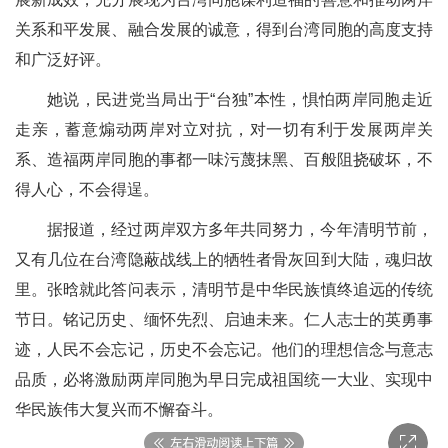
关系和平发展、融合发展的诚意，得到台湾同胞的高度支持
和广泛好评。
她说，民进党当局出于“台独”本性，惧怕两岸同胞走近
走亲，蓄意煽动两岸对立对抗，对一切有利于发展两岸关
系、造福两岸同胞的事都一味污蔑抹黑、百般阻挠破坏，不
得人心，不会得逞。
据报道，经过两岸双方多年共同努力，今年清明节前，
又有几位在台湾隐蔽战线上的牺牲者骨灰回到大陆，魂归故
里。张晗就此答问表示，清明节是中华民族慎终追远的传统
节日。铭记历史、缅怀先烈、启迪未来。仁人志士的英勇事
迹，人民不会忘记，历史不会忘记。他们的理想信念与意志
品质，必将激励两岸同胞为早日完成祖国统一大业、实现中
华民族伟大复兴而不懈奋斗。