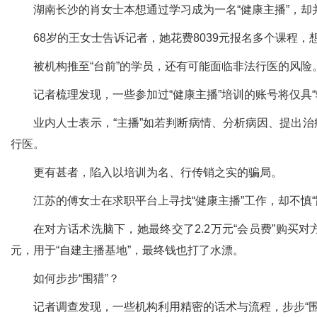
湖南长沙的肖女士本想通过学习成为一名“健康主播”，却
68岁的王女士告诉记者，她花费8039元报名多个课程
被机构推至“台前”的学员，还有可能面临非法行医的风险
记者梳理发现，一些参加过“健康主播”培训的账号将仅具
业内人士表示，“主播”如若判断病情、分析病因、提出
行医。
更有甚者，陷入以培训为名、行传销之实的骗局。
江苏的傅女士在求职平台上寻找“健康主播”工作，却不慎
在对方话术洗脑下，她最终交了2.2万元“会员费”购
元，用于“自建主播基地”，最终钱也打了水漂。
如何步步“围猎”？
记者调查发现，一些机构利用精密的话术与流程，步步“围