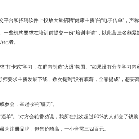
在社交平台和招聘软件上投放大量招聘“健康主播”的“电子传单”，
”。一些机构要求在培训前提交一份“培训申请”，以此营造名额
告诉记者。
“打卡式”学习，在群内制造“火爆”氛围。“如果没有分享学习内
导师要求主播发展下线，数次提到“没有底薪，全靠提成”，想要高收
参会，举起收割“镰刀”。
逼单”。“对方会轮番劝说，我所在批次超过60%的人都交了钱购
虽为注册品牌，但售价畸高，一小盒需三四百元。